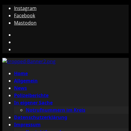
Zum
Instagram
Inhalt
Facebook
springen
Mastodon
Instagram
Facebook
Mastodon
Primäres
Home
Menü
Allgemein
News
Polizeiberichte
In eigener Sache
Notrufnummern im Kreis
Datenschutzerklärung
Impressum