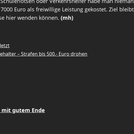
ie Schülerlotsen oder Verkehrshelfer habe man nieman
000 Euro als freiwillige Leistung gekostet. Ziel bleib
se hier wenden können.
(mh)
letzt
halter – Strafen bis 500.- Euro drohen
z mit gutem Ende