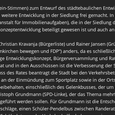
 Nein-Stimmen) zum Entwurf des städtebaulichen Entwi
 weitere Entwicklung in der Siedlung frei gemacht. In
talt für Immobilienaufgaben), die in der Siedlung de
Konzeptentwicklung beteiligt gewesen ist und auch 
istian Kravanja (Bürgerliste) und Rainer Jansen (Gr
enkirchen bewegen und FDP“) anders, da es schließli
lge Entwicklungskonzept, Bürgerversammlung und Rat
t und in den Ausschüssen ist die Verbesserung der 
 des Rates beantragt die Stadt bei den Verkehrsbetri
f an der Einmündung zum Sportplatz sowie in der Ort
eibehalten, einschließlich des Gelenkbusses, der um 
ristoph Grundmann (SPD-Linke), der das Thema mehrfa
hgeführt werden sollen. Für Grundmann ist die Ents
schläge, einen Schüler-Pendelbus zwischen Randerat