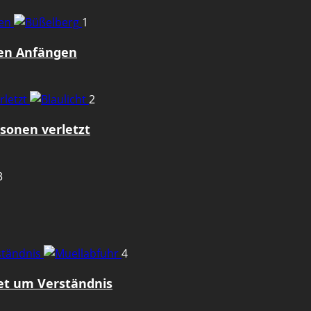
gen
1
den Anfängen
rletzt
2
sonen verletzt
3
rständnis
4
tet um Verständnis