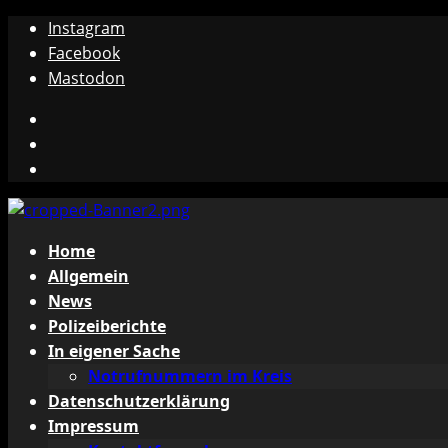
Zum
Instagram
Inhalt
Facebook
springen
Mastodon
Instagram
Facebook
Mastodon
Primäres
Home
Menü
Allgemein
News
Polizeiberichte
In eigener Sache
Notrufnummern im Kreis
Datenschutzerklärung
Impressum