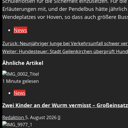
Schülerlotsen für die Sicherheit einzusetzen. Für d
Erläuterungen mit, und der Pendelbus hätte jährlich 7
Wendeplatzes vor Hoven, so dass auch größere Bus
News
Beitragsnavigation
Zurück:
Neunjähriger Junge bei Verkehrsunfall schwer ver
Weiter:
Hundesteuer: Stadt Geilenkirchen überprüft Hunde
Ähnliche Artikel
1 Minute gelesen
News
Zwei Kinder an der Wurm vermisst – Großeinsat
Redaktion
5. August 2026
0