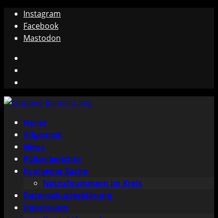
Zum
Instagram
Inhalt
Facebook
springen
Mastodon
Instagram
Facebook
Mastodon
Primäres
Home
Menü
Allgemein
News
Polizeiberichte
In eigener Sache
Notrufnummern im Kreis
Datenschutzerklärung
Impressum