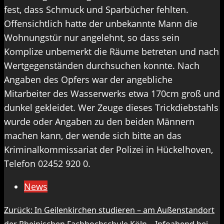
fest, dass Schmuck und Sparbücher fehlten.
Offensichtlich hatte der unbekannte Mann die
Wohnungstür nur angelehnt, so dass sein
Komplize unbemerkt die Räume betreten und nach
Wertgegenständen durchsuchen konnte. Nach
Angaben des Opfers war der angebliche
Mitarbeiter des Wasserwerks etwa 170cm groß und
dunkel gekleidet. Wer Zeuge dieses Trickdiebstahls
wurde oder Angaben zu den beiden Männern
machen kann, der wende sich bitte an das
Kriminalkommissariat der Polizei in Hückelhoven,
Telefon 02452 920 0.
News
Beitragsnavigation
Zurück:
In Geilenkirchen studieren – am Außenstandort