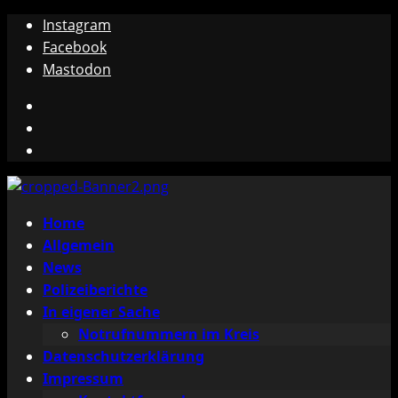
Zum
Instagram
Inhalt
Facebook
springen
Mastodon
Instagram
Facebook
Mastodon
Primäres
Home
Menü
Allgemein
News
Polizeiberichte
In eigener Sache
Notrufnummern im Kreis
Datenschutzerklärung
Impressum