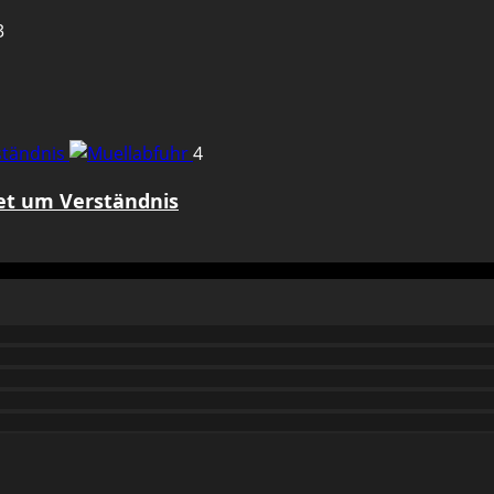
3
rständnis
4
tet um Verständnis