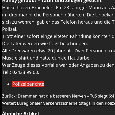
Handy geraubt – Täter und Zeugen gesucht
Hückelhoven-Brachelen. Ein 23-jähriger Mann aus A
im drei männliche Personen näherten. Die Unbekan
sich zu wehren, gab er das Telefon heraus und die T
Polizei.
Trotz einer sofort eingeleiteten Fahndung konnten 
Die Täter werden wie folgt beschrieben:
Alle Drei waren etwa 20 Jahre alt. Zwei Personen tr
Musclelshirt und hatte dunkle Hautfarbe.
Wer Zeuge dieses Vorfalls war oder Angaben zu den
Tel.: 02433 99 00.
Polizeiberichte
Beitragsnavigation
Zurück:
Dremmen hat die besseren Nerven – TuS siegt 6:4
Weiter:
Euregionaler Verkehrssicherheitstags in den Poli
Ähnliche Artikel