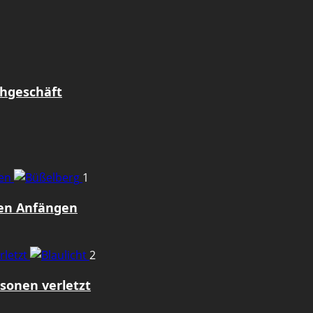
uhgeschäft
gen
1
den Anfängen
rletzt
2
sonen verletzt