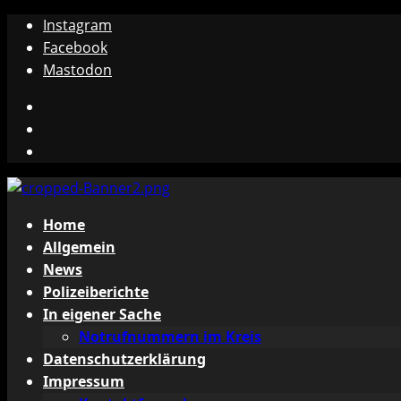
Zum
Instagram
Inhalt
Facebook
springen
Mastodon
Instagram
Facebook
Mastodon
Primäres
Home
Menü
Allgemein
News
Polizeiberichte
In eigener Sache
Notrufnummern im Kreis
Datenschutzerklärung
Impressum