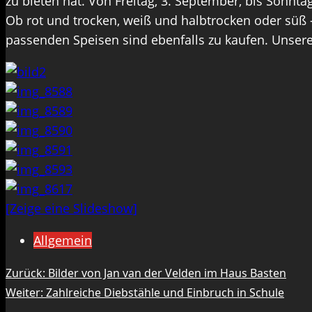
zu bieten hat. Von Freitag, 3. September, bis Sonn
Ob rot und trocken, weiß und halbtrocken oder süß 
passenden Speisen sind ebenfalls zu kaufen. Unsere
[Zeige eine Slideshow]
Allgemein
Beitragsnavigation
Zurück:
Bilder von Jan van der Velden im Haus Basten
Weiter:
Zahlreiche Diebstähle und Einbruch in Schule