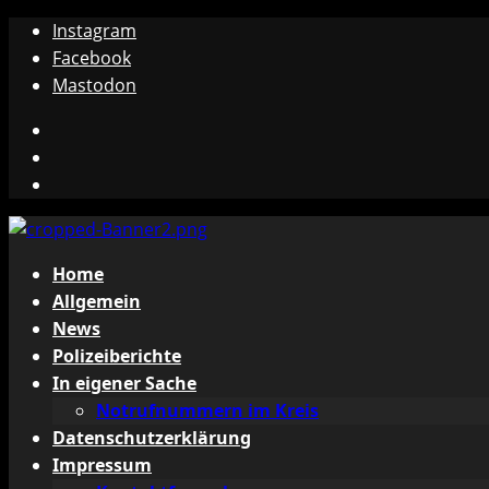
Zum
Instagram
Inhalt
Facebook
springen
Mastodon
Instagram
Facebook
Mastodon
Primäres
Home
Menü
Allgemein
News
Polizeiberichte
In eigener Sache
Notrufnummern im Kreis
Datenschutzerklärung
Impressum