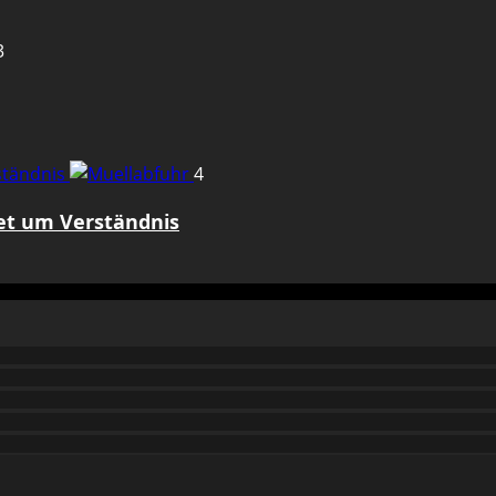
3
rständnis
4
tet um Verständnis