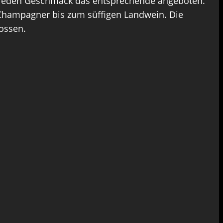
für jeden Geschmack das entsprechende angeboten.
n Champagner bis zum süffigen Landwein. Die
ossen.