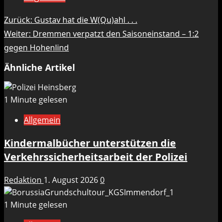
Beitragsnavigation
Zurück:
Gustav hat die W(Qu)ahl . . .
Weiter:
Dremmen verpatzt den Saisoneinstand – 1:2
gegen Hohenlind
Ähnliche Artikel
1 Minute gelesen
Allgemein
Kindermalbücher unterstützen die
Verkehrssicherheitsarbeit der Polizei
Redaktion
1. August 2026
0
1 Minute gelesen