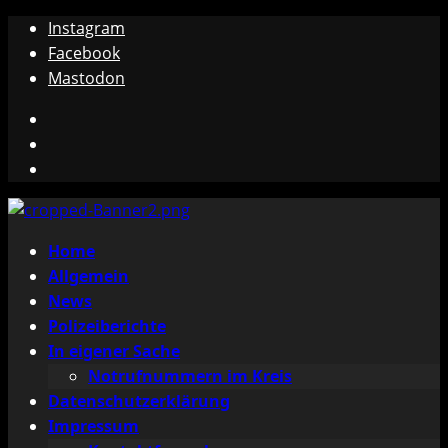
Zum
Instagram
Inhalt
Facebook
springen
Mastodon
Instagram
Facebook
Mastodon
Primäres
Home
Menü
Allgemein
News
Polizeiberichte
In eigener Sache
Notrufnummern im Kreis
Datenschutzerklärung
Impressum