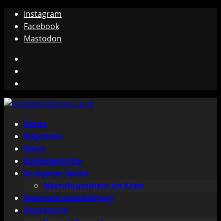
Zum
Instagram
Inhalt
Facebook
springen
Mastodon
Instagram
Facebook
Mastodon
Primäres
Home
Menü
Allgemein
News
Polizeiberichte
In eigener Sache
Notrufnummern im Kreis
Datenschutzerklärung
Impressum