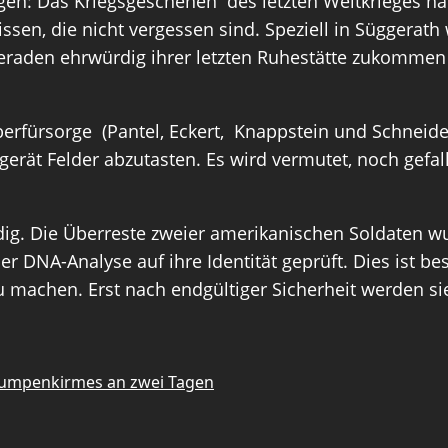
ngen: Das Kriegsgeschehen des letzten Weltkrieges ha
ssen, die nicht vergessen sind. Speziell in Süggerat
eraden ehrwürdig ihrer letzten Ruhestätte zukommen
berfürsorge (Pantel, Eckert, Knappstein und Schnei
t Felder abzutasten. Es wird vermutet, noch gefall
dig. Die Überreste zweier amerikanischen Soldaten 
 DNA-Analyse auf ihre Identität geprüft. Dies ist be
 machen. Erst nach endgültiger Sicherheit werden sie
Pumpenkirmes an zwei Tagen