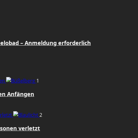
Gelobad – Anmeldung erforderlich
gen
1
den Anfängen
rletzt
2
sonen verletzt