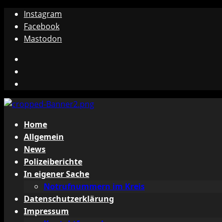
Zum
Instagram
Inhalt
Facebook
springen
Mastodon
Instagram
Facebook
Mastodon
Primäres
Home
Menü
Allgemein
News
Polizeiberichte
In eigener Sache
Notrufnummern im Kreis
Datenschutzerklärung
Impressum