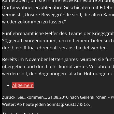
Kameraden“, um sie in ihre letzte Ruhestätte zu bri
Dorfbewohner erzählen ihre Geschichten mit Erlebni
vermisst. „Unsere Beweggründe sind, die alten Kam
wieder zukommen zu lassen.“
Fünf ehrenamtliche Helfer des Teams der Kriegsgrä
Süggerath vorgenommen, um mit einem Tiefensuchgerä
durch ein Ritual ehrenhaft verabschiedet werden
Bereits im November letzten Jahres wurden sie fün
übergeben und durch ein kompliziertes Verfahren der
werden soll, den Angehörigen falsche Hoffnungen zu
Allgemein
Beitragsnavigation
Zurück:
Sie…kommen… 21.08.2010 nach Geilenkirchen – 
Weiter:
Ab heute jeden Sonntag: Gustav & Co.