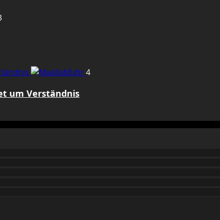
3
rständnis
4
tet um Verständnis