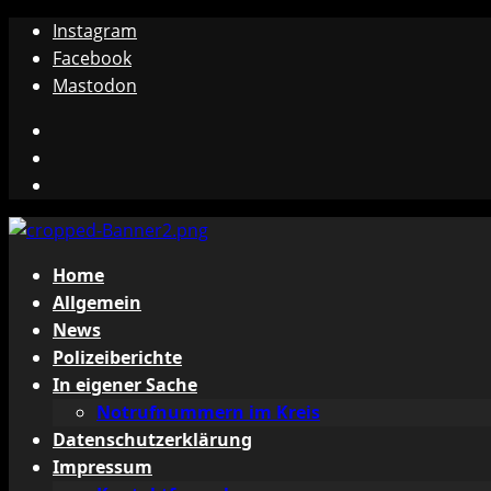
Zum
Instagram
Inhalt
Facebook
springen
Mastodon
Instagram
Facebook
Mastodon
Primäres
Home
Menü
Allgemein
News
Polizeiberichte
In eigener Sache
Notrufnummern im Kreis
Datenschutzerklärung
Impressum