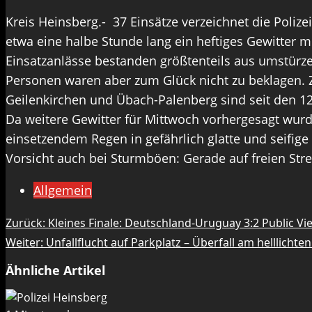
Kreis Heinsberg.- 37 Einsätze verzeichnet die Poliz
etwa eine halbe Stunde lang ein heftiges Gewitter 
Einsatzanlässe bestanden größtenteils aus umstürz
Personen waren aber zum Glück nicht zu beklagen. 
Geilenkirchen und Übach-Palenberg sind seit den 1
Da weitere Gewitter für Mittwoch vorhergesagt wurden
einsetzendem Regen in gefährlich glatte und seifig
Vorsicht auch bei Sturmböen: Gerade auf freien Str
Allgemein
Beitragsnavigation
Zurück:
Kleines Finale: Deutschland-Uruguay 3:2 Public V
Weiter:
Unfallflucht auf Parkplatz – Überfall am helllichte
Ähnliche Artikel