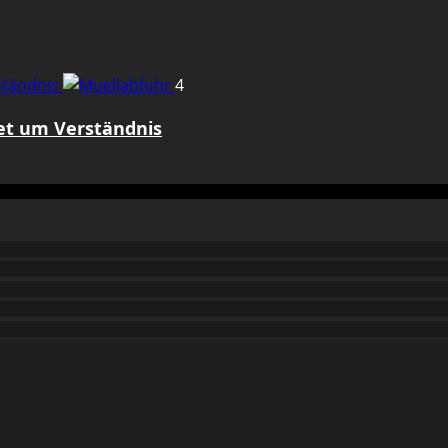
rständnis
4
tet um Verständnis