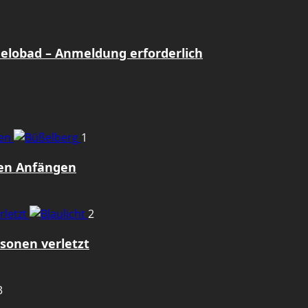
Gelobad – Anmeldung erforderlich
gen
1
den Anfängen
rletzt
2
sonen verletzt
3