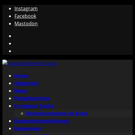
Zum
Instagram
Inhalt
Facebook
springen
Mastodon
Instagram
Facebook
Mastodon
Primäres
Home
Menü
Allgemein
News
Polizeiberichte
In eigener Sache
Notrufnummern im Kreis
Datenschutzerklärung
Impressum