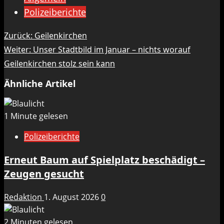
Polizeiberichte
Beitragsnavigation
Zurück:
Geilenkirchen
Weiter:
Unser Stadtbild im Januar – nichts worauf
Geilenkirchen stolz sein kann
Ähnliche Artikel
1 Minute gelesen
Polizeiberichte
Erneut Baum auf Spielplatz beschädigt –
Zeugen gesucht
Redaktion
1. August 2026
0
2 Minuten gelesen