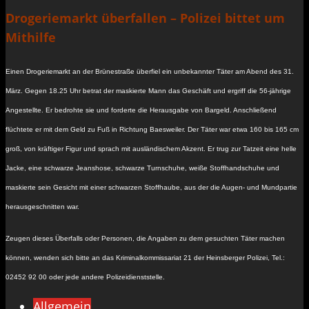
Drogeriemarkt überfallen – Polizei bittet um
Mithilfe
Einen Drogeriemarkt an der Brünestraße überfiel ein unbekannter Täter am Abend des 31.
März. Gegen 18.25 Uhr betrat der maskierte Mann das Geschäft und ergriff die 56-jährige
Angestellte. Er bedrohte sie und forderte die Herausgabe von Bargeld. Anschließend
flüchtete er mit dem Geld zu Fuß in Richtung Baesweiler. Der Täter war etwa 160 bis 165 cm
groß, von kräftiger Figur und sprach mit ausländischem Akzent. Er trug zur Tatzeit eine helle
Jacke, eine schwarze Jeanshose, schwarze Turnschuhe, weiße Stoffhandschuhe und
maskierte sein Gesicht mit einer schwarzen Stoffhaube, aus der die Augen- und Mundpartie
herausgeschnitten war.
Zeugen dieses Überfalls oder Personen, die Angaben zu dem gesuchten Täter machen
können, wenden sich bitte an das Kriminalkommissariat 21 der Heinsberger Polizei, Tel.:
02452 92 00 oder jede andere Polizeidienststelle.
Allgemein