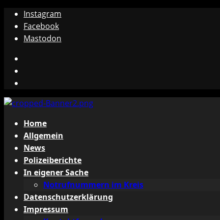
Zum
Instagram
Inhalt
Facebook
springen
Mastodon
Instagram
Facebook
Mastodon
Primäres
Home
Menü
Allgemein
News
Polizeiberichte
In eigener Sache
Notrufnummern im Kreis
Datenschutzerklärung
Impressum