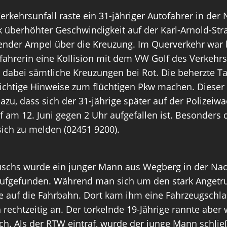
ehrsunfall raste ein 31-jähriger Autofahrer in der N
rk überhöhter Geschwindigkeit auf der Karl-Arnold-S
igender Ampel über die Kreuzung. Im Querverkehr war 
ifahrerin eine Kollision mit dem VW Golf des Verkehrs
dabei sämtliche Kreuzungen bei Rot. Die beherzte Tax
wichtige Hinweise zum flüchtigen Pkw machen. Dieser
u, dass sich der 31-jährige später auf der Polizeiwa
am 12. Juni gegen 2 Uhr aufgefallen ist. Besonders 
i sich zu melden (02451 9200).
uschs wurde ein junger Mann aus Wegberg in der Nach
aufgefunden. Während man sich um den stark Anget
nte auf die Fahrbahn. Dort kam ihm eine Fahrzeugsch
h rechtzeitig an. Der torkelnde 19-Jährige rannte aber
ich. Als der RTW eintraf, wurde der junge Mann schli