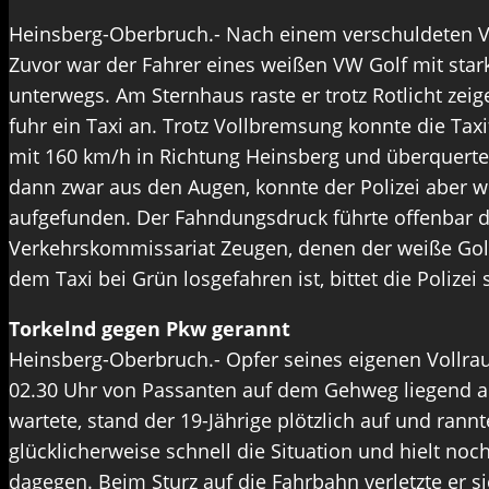
Heinsberg-Oberbruch.- Nach einem verschuldeten Verk
Zuvor war der Fahrer eines weißen VW Golf mit sta
unterwegs. Am Sternhaus raste er trotz Rotlicht ze
fuhr ein Taxi an. Trotz Vollbremsung konnte die Tax
mit 160 km/h in Richtung Heinsberg und überquerte 
dann zwar aus den Augen, konnte der Polizei aber 
aufgefunden. Der Fahndungsdruck führte offenbar daz
Verkehrskommissariat Zeugen, denen der weiße Golf 
dem Taxi bei Grün losgefahren ist, bittet die Polize
Torkelnd gegen Pkw gerannt
Heinsberg-Oberbruch.- Opfer seines eigenen Vollra
02.30 Uhr von Passanten auf dem Gehweg liegend 
wartete, stand der 19-Jährige plötzlich auf und ran
glücklicherweise schnell die Situation und hielt noc
dagegen. Beim Sturz auf die Fahrbahn verletzte er s