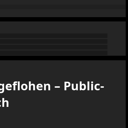
geflohen – Public-
ch