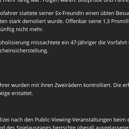
ofahrer stattete seiner Ex-Freundin einen üblen Besuc
nten stark demoliert wurde. Offenbar seine 1,3 Promi
ünftig nicht mehr.
koholisierung missachtete ein 47-Jähriger die Vorfa
cheinsicherstellung.
ahrer wurden mit ihren Zweirädern kontrolliert. Die e
ige erstattet.
 Polizei nach den Public-Viewing-Veranstaltungen beim
des Spielausgangs herrschte überall ausgelassene u