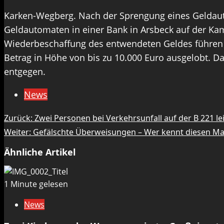
Karken-Wegberg. Nach der Sprengung eines Geldaut
Geldautomaten in einer Bank in Arsbeck auf der Ka
Wiederbeschaffung des entwendeten Geldes führen od
Betrag in Höhe von bis zu 10.000 Euro ausgelobt. D
entgegen.
News
Beitragsnavigation
Zurück:
Zwei Personen bei Verkehrsunfall auf der B 221 lei
Weiter:
Gefälschte Überweisungen – Wer kennt diesen M
Ähnliche Artikel
1 Minute gelesen
News