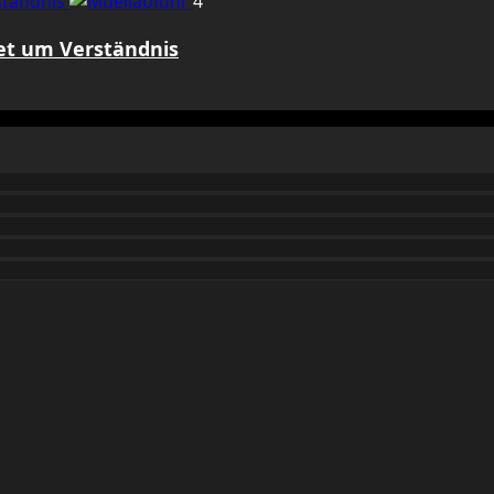
rständnis
4
tet um Verständnis