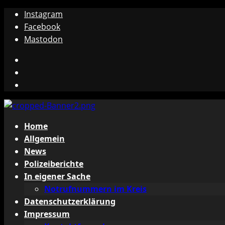
Zum
Instagram
Inhalt
Facebook
springen
Mastodon
Instagram
Facebook
Mastodon
Primäres
Home
Menü
Allgemein
News
Polizeiberichte
In eigener Sache
Notrufnummern im Kreis
Datenschutzerklärung
Impressum