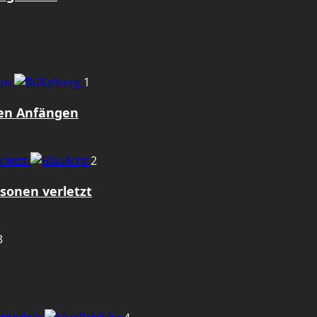
gen
1
den Anfängen
rletzt
2
sonen verletzt
3