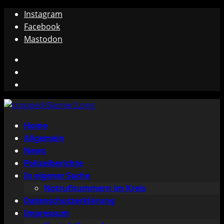
Zum
Instagram
Inhalt
Facebook
springen
Mastodon
Instagram
Facebook
Mastodon
Primäres
Home
Menü
Allgemein
News
Polizeiberichte
In eigener Sache
Notrufnummern im Kreis
Datenschutzerklärung
Impressum