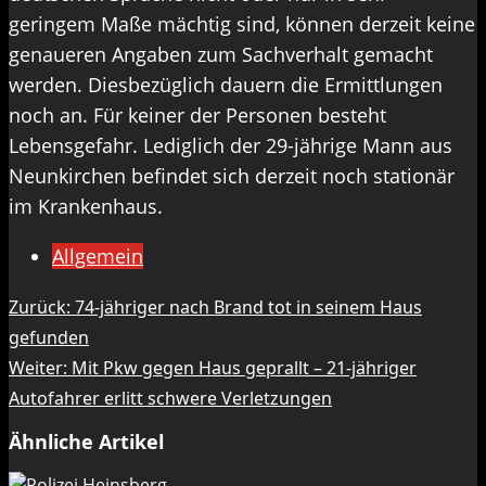
geringem Maße mächtig sind, können derzeit keine
genaueren Angaben zum Sachverhalt gemacht
werden. Diesbezüglich dauern die Ermittlungen
noch an. Für keiner der Personen besteht
Lebensgefahr. Lediglich der 29-jährige Mann aus
Neunkirchen befindet sich derzeit noch stationär
im Krankenhaus.
Allgemein
Beitragsnavigation
Zurück:
74-jähriger nach Brand tot in seinem Haus
gefunden
Weiter:
Mit Pkw gegen Haus geprallt – 21-jähriger
Autofahrer erlitt schwere Verletzungen
Ähnliche Artikel