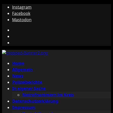
Zum
Instagram
Inhalt
Facebook
springen
Mastodon
Instagram
Facebook
Mastodon
Primäres
Home
Menü
Allgemein
News
Polizeiberichte
In eigener Sache
Notrufnummern im Kreis
Datenschutzerklärung
Impressum