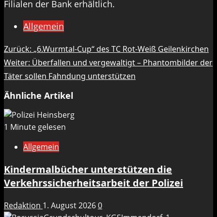
Filialen der Bank erhältlich.
Allgemein
Beitragsnavigation
Zurück:
„6.Wurmtal-Cup“ des TC Rot-Weiß Geilenkirchen
Weiter:
Überfallen und vergewaltigt – Phantombilder der
Täter sollen Fahndung unterstützen
Ähnliche Artikel
1 Minute gelesen
Allgemein
Kindermalbücher unterstützen die
Verkehrssicherheitsarbeit der Polizei
Redaktion
1. August 2026
0