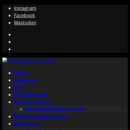
Zum
Instagram
Inhalt
Facebook
springen
Mastodon
Instagram
Facebook
Mastodon
Primäres
Home
Menü
Allgemein
News
Polizeiberichte
In eigener Sache
Notrufnummern im Kreis
Datenschutzerklärung
Impressum