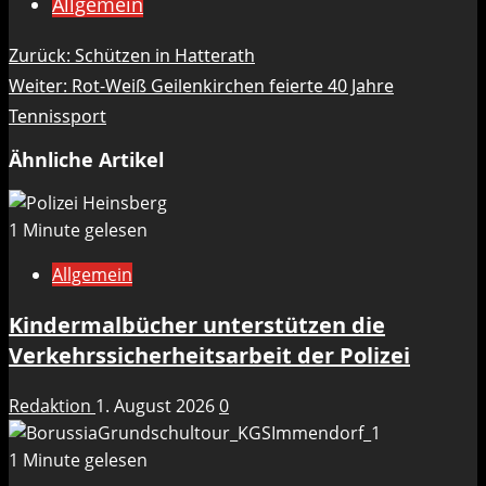
Allgemein
Beitragsnavigation
Zurück:
Schützen in Hatterath
Weiter:
Rot-Weiß Geilenkirchen feierte 40 Jahre
Tennissport
Ähnliche Artikel
1 Minute gelesen
Allgemein
Kindermalbücher unterstützen die
Verkehrssicherheitsarbeit der Polizei
Redaktion
1. August 2026
0
1 Minute gelesen