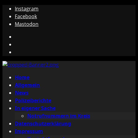
Zum
Instagram
Inhalt
Facebook
springen
Mastodon
Instagram
Facebook
Mastodon
Primäres
Home
Menü
Allgemein
News
Polizeiberichte
In eigener Sache
Notrufnummern im Kreis
Datenschutzerklärung
Impressum