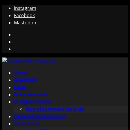
Zum
Instagram
Inhalt
Facebook
springen
Mastodon
Instagram
Facebook
Mastodon
Primäres
Home
Menü
Allgemein
News
Polizeiberichte
In eigener Sache
Notrufnummern im Kreis
Datenschutzerklärung
Impressum