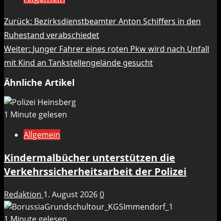
Beitragsnavigation
Zurück:
Bezirksdienstbeamter Anton Schiffers in den
Ruhestand verabschiedet
Weiter:
Junger Fahrer eines roten Pkw wird nach Unfall
mit Kind an Tankstellengelände gesucht
Ähnliche Artikel
1 Minute gelesen
Allgemein
Kindermalbücher unterstützen die
Verkehrssicherheitsarbeit der Polizei
Redaktion
1. August 2026
0
1 Minute gelesen