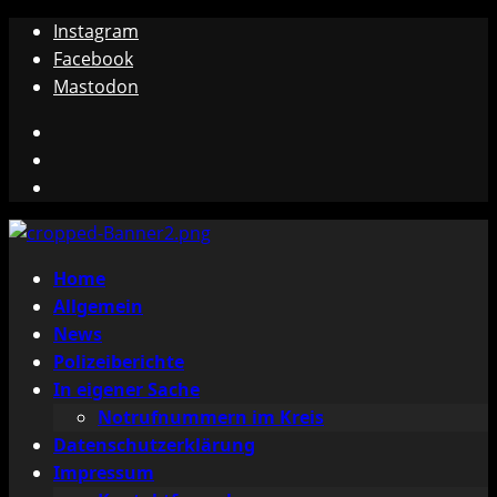
Zum
Instagram
Inhalt
Facebook
springen
Mastodon
Instagram
Facebook
Mastodon
Primäres
Home
Menü
Allgemein
News
Polizeiberichte
In eigener Sache
Notrufnummern im Kreis
Datenschutzerklärung
Impressum