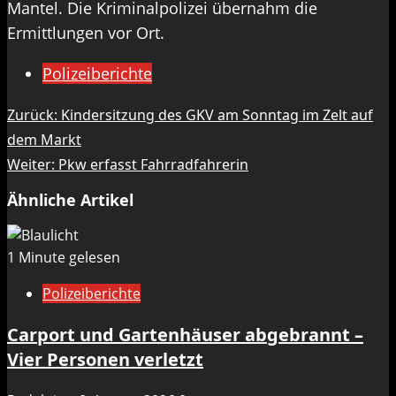
Mantel. Die Kriminalpolizei übernahm die
Ermittlungen vor Ort.
Polizeiberichte
Beitragsnavigation
Zurück:
Kindersitzung des GKV am Sonntag im Zelt auf
dem Markt
Weiter:
Pkw erfasst Fahrradfahrerin
Ähnliche Artikel
1 Minute gelesen
Polizeiberichte
Carport und Gartenhäuser abgebrannt –
Vier Personen verletzt