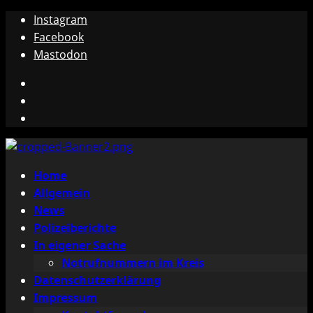
Zum
Instagram
Inhalt
Facebook
springen
Mastodon
Instagram
Facebook
Mastodon
Primäres
Home
Menü
Allgemein
News
Polizeiberichte
In eigener Sache
Notrufnummern im Kreis
Datenschutzerklärung
Impressum