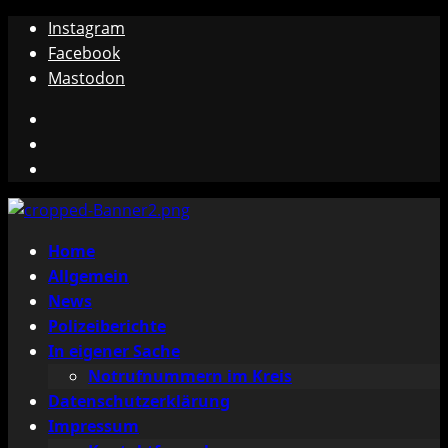
Zum
Instagram
Inhalt
Facebook
springen
Mastodon
Instagram
Facebook
Mastodon
Primäres
Home
Menü
Allgemein
News
Polizeiberichte
In eigener Sache
Notrufnummern im Kreis
Datenschutzerklärung
Impressum