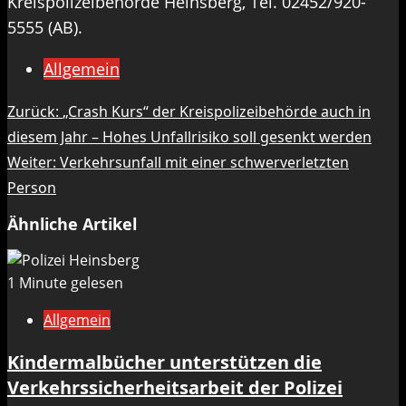
Kreispolizeibehörde Heinsberg, Tel. 02452/920-
5555 (AB).
Allgemein
Beitragsnavigation
Zurück:
„Crash Kurs“ der Kreispolizeibehörde auch in
diesem Jahr – Hohes Unfallrisiko soll gesenkt werden
Weiter:
Verkehrsunfall mit einer schwerverletzten
Person
Ähnliche Artikel
1 Minute gelesen
Allgemein
Kindermalbücher unterstützen die
Verkehrssicherheitsarbeit der Polizei