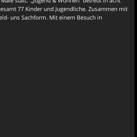
 Male statt. „Jugend & Wohnen“ betreut in acht
sgesamt 77 Kinder und Jugendliche. Zusammen mit
ld- uns Sachform. Mit einem Besuch in