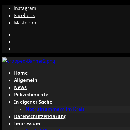
Zum
Instagram
Inhalt
Facebook
springen
Mastodon
Instagram
Facebook
Mastodon
Primäres
Home
Menü
Allgemein
News
Polizeiberichte
In eigener Sache
Notrufnummern im Kreis
Datenschutzerklärung
Impressum