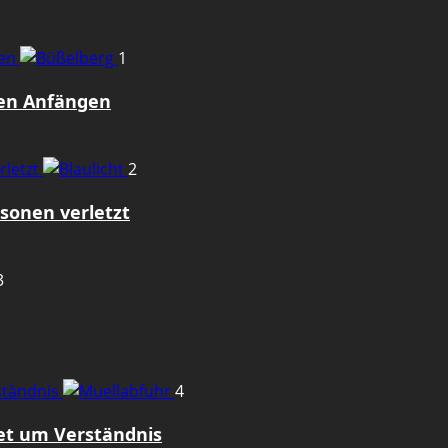
gen
1
den Anfängen
rletzt
2
sonen verletzt
3
rständnis
4
tet um Verständnis