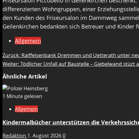
Friseursalon Piccobello in Geilenkirchen beschenkt
differenzierten Wohngruppen, einer Erziehungsste
den Kunden des Friseursalon im Dammweg sammelte
Geilenkirchen bedankten sich Betreuer und Kinder 
Allgemein
Beitragsnavigation
Zurück:
Raiffeisenbank Dremmen und Uetterath unter neu
Weiter:
Tödlicher Unfall auf Baustelle – Giebelwand stüzt
Ähnliche Artikel
1 Minute gelesen
Allgemein
Kindermalbücher unterstützen die Verkehrssicher
Redaktion
1. August 2026
0