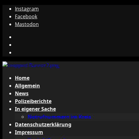
Zum
Instagram
Inhalt
Facebook
springen
Mastodon
Instagram
Facebook
Mastodon
Primäres
Home
Menü
Allgemein
News
Polizeiberichte
In eigener Sache
Notrufnummern im Kreis
Datenschutzerklärung
Impressum