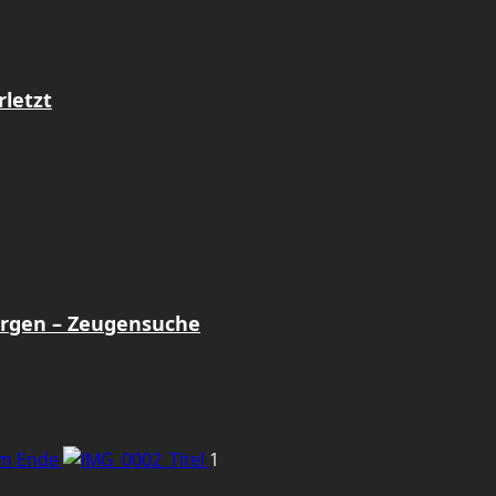
rletzt
orgen – Zeugensuche
em Ende
1