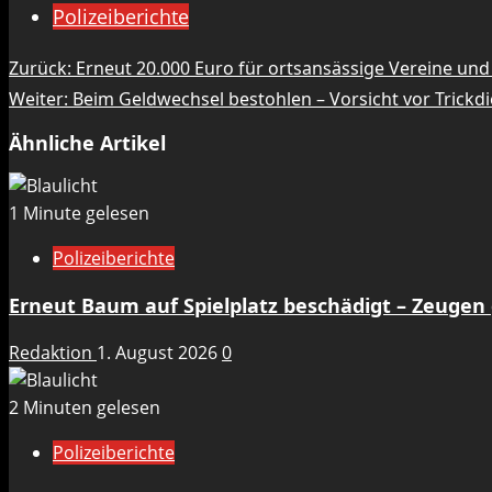
Polizeiberichte
Beitragsnavigation
Zurück:
Erneut 20.000 Euro für ortsansässige Vereine un
Weiter:
Beim Geldwechsel bestohlen – Vorsicht vor Trickd
Ähnliche Artikel
1 Minute gelesen
Polizeiberichte
Erneut Baum auf Spielplatz beschädigt – Zeugen
Redaktion
1. August 2026
0
2 Minuten gelesen
Polizeiberichte