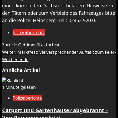
einen kompletten Dachstuhl beladen. Hinweise zu
den Tätern oder zum Verbleib des Fahrzeuges bitte
an die Polizei Heinsberg, Tel.: 02452 920 0.
Polizeiberichte
Beitragsnavigation
Zurück:
Oldtimer-Traktorfest
Weiter:
Marktfest: Vielversprechender Auftakt zum Feier-
Wochenende
Ähnliche Artikel
1 Minute gelesen
Polizeiberichte
Carport und Gartenhäuser abgebrannt –
Vier Personen verletzt