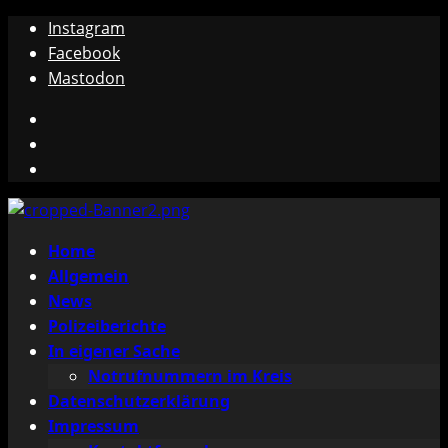
Zum
Instagram
Inhalt
Facebook
springen
Mastodon
Instagram
Facebook
Mastodon
Primäres
Home
Menü
Allgemein
News
Polizeiberichte
In eigener Sache
Notrufnummern im Kreis
Datenschutzerklärung
Impressum