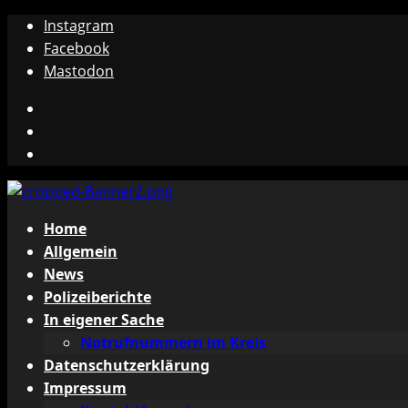
Zum
Instagram
Inhalt
Facebook
springen
Mastodon
Instagram
Facebook
Mastodon
Primäres
Home
Menü
Allgemein
News
Polizeiberichte
In eigener Sache
Notrufnummern im Kreis
Datenschutzerklärung
Impressum