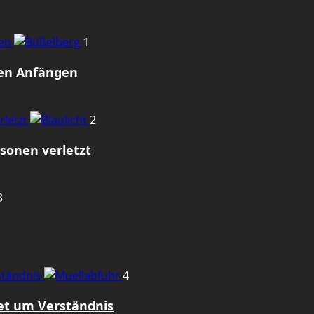
gen
1
den Anfängen
rletzt
2
sonen verletzt
3
rständnis
4
tet um Verständnis