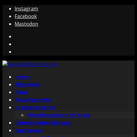
Zum
Instagram
Inhalt
Facebook
springen
Mastodon
Instagram
Facebook
Mastodon
Primäres
Home
Menü
Allgemein
News
Polizeiberichte
In eigener Sache
Notrufnummern im Kreis
Datenschutzerklärung
Impressum