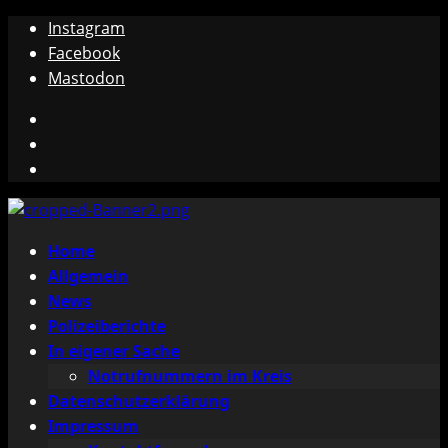
Zum
Instagram
Inhalt
Facebook
springen
Mastodon
Instagram
Facebook
Mastodon
Primäres
Home
Menü
Allgemein
News
Polizeiberichte
In eigener Sache
Notrufnummern im Kreis
Datenschutzerklärung
Impressum