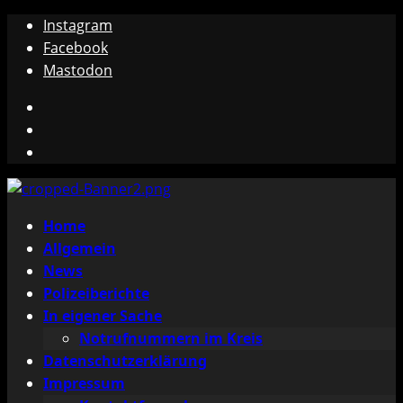
Zum
Instagram
Inhalt
Facebook
springen
Mastodon
Instagram
Facebook
Mastodon
Primäres
Home
Menü
Allgemein
News
Polizeiberichte
In eigener Sache
Notrufnummern im Kreis
Datenschutzerklärung
Impressum