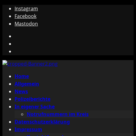
Zum
Instagram
Inhalt
Facebook
springen
Mastodon
Instagram
Facebook
Mastodon
Primäres
Home
Menü
Allgemein
News
Polizeiberichte
In eigener Sache
Notrufnummern im Kreis
Datenschutzerklärung
Impressum