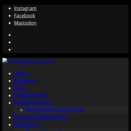
Zum
Instagram
Inhalt
Facebook
springen
Mastodon
Instagram
Facebook
Mastodon
Primäres
Home
Menü
Allgemein
News
Polizeiberichte
In eigener Sache
Notrufnummern im Kreis
Datenschutzerklärung
Impressum