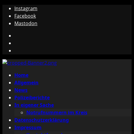
Zum
Instagram
Inhalt
Facebook
springen
Mastodon
Instagram
Facebook
Mastodon
Primäres
Home
Menü
Allgemein
News
Polizeiberichte
In eigener Sache
Notrufnummern im Kreis
Datenschutzerklärung
Impressum