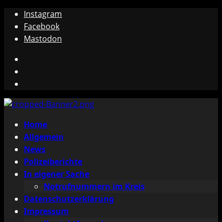
Zum
Instagram
Inhalt
Facebook
springen
Mastodon
Instagram
Facebook
Mastodon
Primäres
Home
Menü
Allgemein
News
Polizeiberichte
In eigener Sache
Notrufnummern im Kreis
Datenschutzerklärung
Impressum