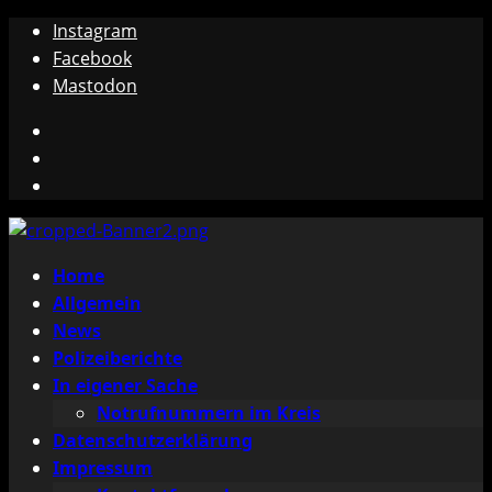
Zum
Instagram
Inhalt
Facebook
springen
Mastodon
Instagram
Facebook
Mastodon
Primäres
Home
Menü
Allgemein
News
Polizeiberichte
In eigener Sache
Notrufnummern im Kreis
Datenschutzerklärung
Impressum