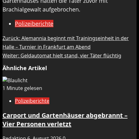
Gartenhauses hatten die Täter zuvor mit
Brachialgewalt aufgebrochen.
Polizeiberichte
Beitragsnavigation
Zurück:
Alemannia beginnt mit Trainingseinheit in der
Halle – Turnier in Frankfurt am Abend
Weiter:
Geldautomat hielt stand, vier Täter flüchtig
Ähnliche Artikel
1 Minute gelesen
Polizeiberichte
Carport und Gartenhäuser abgebrannt –
Vier Personen verletzt
Redaktion
6. August 2026
0