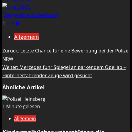
[Zeige eine Slideshow]
1
2
3
►
Allgemein
Beitragsnavigation
Zurück:
Letzte Chance für eine Bewerbung bei der Polizei
NRW
Weiter:
Mercedes fuhr Spiegel an parkendem Opel ab –
Hinterherfahrender Zeuge wird gesucht
Ähnliche Artikel
1 Minute gelesen
Allgemein