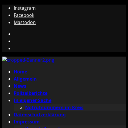
Zum
Instagram
Inhalt
Facebook
springen
Mastodon
Instagram
Facebook
Mastodon
Primäres
Home
Menü
Allgemein
News
Polizeiberichte
In eigener Sache
Notrufnummern im Kreis
Datenschutzerklärung
Impressum