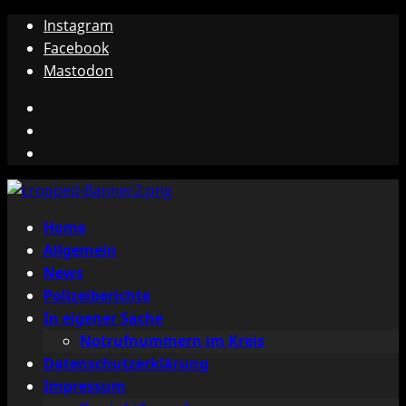
Zum
Instagram
Inhalt
Facebook
springen
Mastodon
Instagram
Facebook
Mastodon
Primäres
Home
Menü
Allgemein
News
Polizeiberichte
In eigener Sache
Notrufnummern im Kreis
Datenschutzerklärung
Impressum