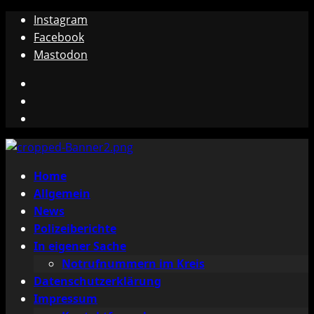
Zum
Instagram
Inhalt
Facebook
springen
Mastodon
Instagram
Facebook
Mastodon
Primäres
Home
Menü
Allgemein
News
Polizeiberichte
In eigener Sache
Notrufnummern im Kreis
Datenschutzerklärung
Impressum