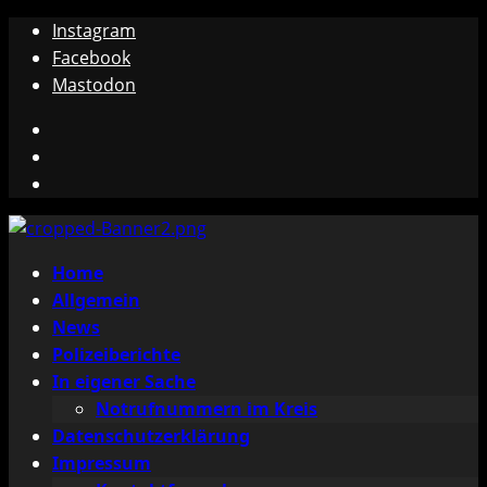
Zum
Instagram
Inhalt
Facebook
springen
Mastodon
Instagram
Facebook
Mastodon
Primäres
Home
Menü
Allgemein
News
Polizeiberichte
In eigener Sache
Notrufnummern im Kreis
Datenschutzerklärung
Impressum