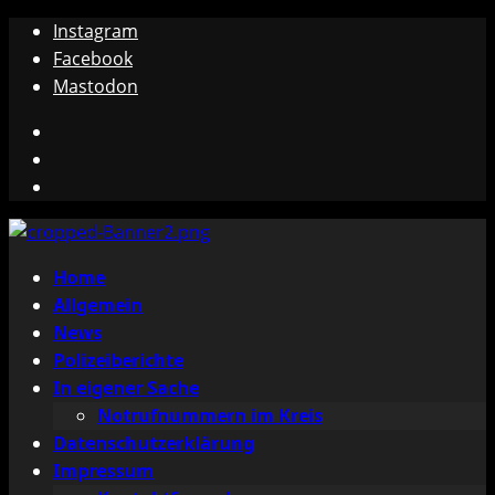
Zum
Instagram
Inhalt
Facebook
springen
Mastodon
Instagram
Facebook
Mastodon
Primäres
Home
Menü
Allgemein
News
Polizeiberichte
In eigener Sache
Notrufnummern im Kreis
Datenschutzerklärung
Impressum