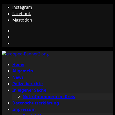
Zum
Instagram
Inhalt
Facebook
springen
Mastodon
Instagram
Facebook
Mastodon
Primäres
Home
Menü
Allgemein
News
Polizeiberichte
In eigener Sache
Notrufnummern im Kreis
Datenschutzerklärung
Impressum