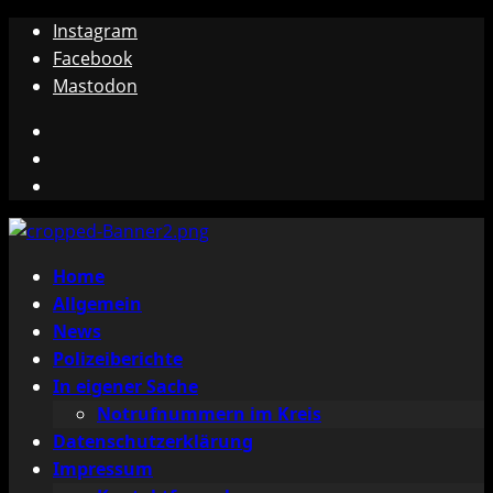
Zum
Instagram
Inhalt
Facebook
springen
Mastodon
Instagram
Facebook
Mastodon
Primäres
Home
Menü
Allgemein
News
Polizeiberichte
In eigener Sache
Notrufnummern im Kreis
Datenschutzerklärung
Impressum